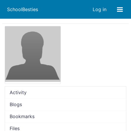
SchoolBesties
Log in
Activity
Blogs
Bookmarks
Files