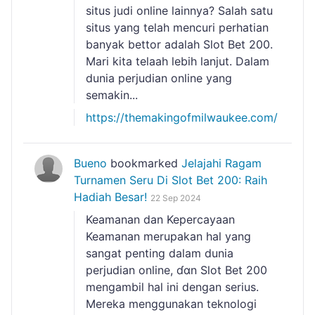
situs judi online lainnya? Salah satu
situs yang telah mencuri perhatian
banyak bettor adalah Slot Bet 200.
Mari kita telaah lebih lanjut. Dalam
dunia perjudian online yang
semakin...
https://themakingofmilwaukee.com/
Bueno
bookmarked
Jelajahi Ragam
Turnamen Seru Di Slot Bet 200: Raih
Hadiah Besar!
22 Sep 2024
Keamanan dan Kepercayaan
Keamanan merupakan hal yang
sangat penting dalam dunia
perjudian online, ɗɑn Slot Bet 200
mengambil hal ini dengan serius.
Mereka menggunakan teknologi