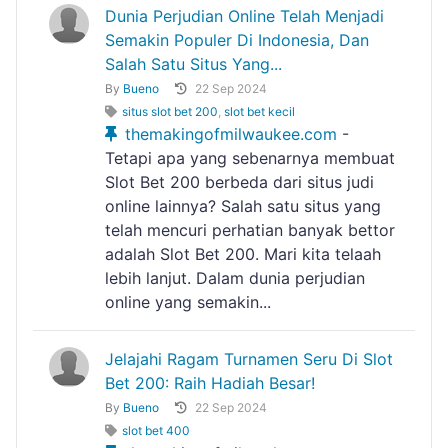
Dunia Perjudian Online Telah Menjadi
Semakin Populer Di Indonesia, Dan
Salah Satu Situs Yang...
By
Bueno
22 Sep 2024
situs slot bet 200
,
slot bet kecil
themakingofmilwaukee.com
-
Tetapi apa yang sebenarnya membuat
Slot Bet 200 berbeda dari situs judi
online lainnya? Salah satu situs yang
telah mencuri perhatian banyak bettor
adalah Slot Bet 200. Mari kita telaah
lebih lanjut. Dalam dunia perjudian
online yang semakin...
Jelajahi Ragam Turnamen Seru Di Slot
Bet 200: Raih Hadiah Besar!
By
Bueno
22 Sep 2024
slot bet 400